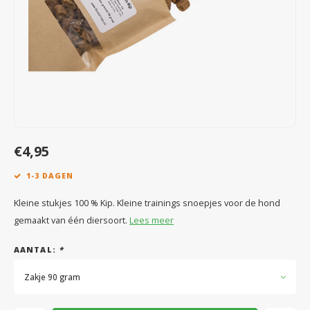
Speelgoed
Anti vlo/teek/worm
Coaching; Steun & Rouwverwerking
Water
Vitam
Regen
Gewri
Tuigen, lijnen en kleding
Tuigen en lijnen
Water
Horm
Horm
Manden en dekens
Vachtonderhoud
Trimt
Luch
Luch
Overige
Apotheek
Blaas 
Blaas
€4,95
Vacht
1-3 DAGEN
Immu
Kleine stukjes 100 % Kip. Kleine trainings snoepjes voor de hond
gemaakt van één diersoort.
Lees meer
AANTAL:
*
Zakje 90 gram