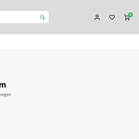
0
am
voegen