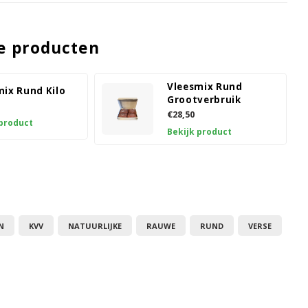
e producten
Vleesmix Rund
mix Rund Kilo
Grootverbruik
€28,50
 product
Bekijk product
N
KVV
NATUURLIJKE
RAUWE
RUND
VERSE