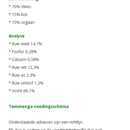
* 70% Vlees
* 15% bot
* 15% orgaan
Analyse
* Ruw eiwit 14,7%
* Fosfor 0,28%
* Calcium 0,58%
* Ruw vet 12,3%
* Ruw as 2,3%
* Ruw celstof 1,2%
* Vocht 68,1%
Tammenga voedingsschema
Onderstaande adviezen zijn een richtlijn.
Elk dier is anders en de voedingsbehoefte dus ook.