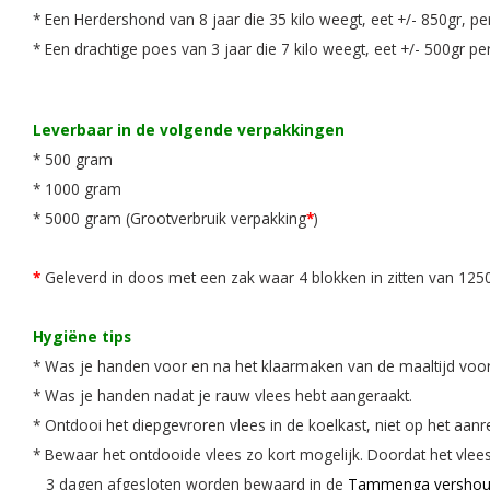
* Een Herdershond van 8 jaar die 35 kilo weegt, eet +/- 850gr, pe
* Een drachtige poes van 3 jaar die 7 kilo weegt, eet +/- 500gr pe
Leverbaar in de volgende verpakkingen
* 500 gram
* 1000 gram
* 5000 gram (Grootverbruik verpakking
*
)
*
Geleverd in doos met een zak waar 4 blokken in zitten van 1250 
Hygiëne tips
* Was je handen voor en na het klaarmaken van de maaltijd voor
* Was je handen nadat je rauw vlees hebt aangeraakt.
* Ontdooi het diepgevroren vlees in de koelkast, niet op het aanre
* Bewaar het ontdooide vlees zo kort mogelijk. Doordat het vlees
3 dagen afgesloten worden bewaard in de
Tammenga versho