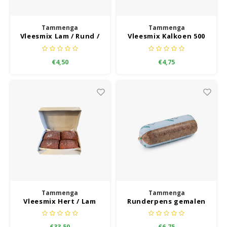
Tammenga
Tammenga
Vleesmix Lam / Rund /
Vleesmix Kalkoen 500
Kip 500 gram
gram
€4,50
€4,75
Tammenga
Tammenga
Vleesmix Hert / Lam
Runderpens gemalen
Grootverbruik
Kilo
€33,50
€6,75