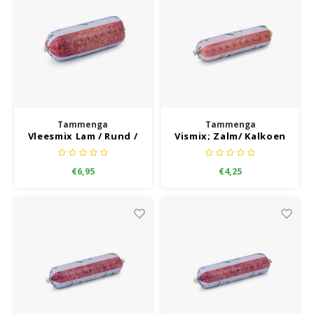
Tammenga
Tammenga
Vleesmix Lam / Rund /
Vismix; Zalm/ Kalkoen
Kip Kilo
/ Eend mix 500 gram
€6,95
€4,25