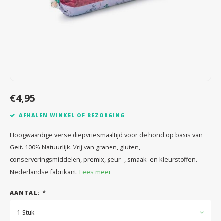
Speelgoed
Anti vlo/teek/worm
Coaching; Steun & Rouwverwerking
Water
Vitam
Regen
Gewri
Tuigen, lijnen en kleding
Tuigen en lijnen
Water
Horm
Horm
Manden en dekens
Vachtonderhoud
Trimt
Luch
Luch
Overige
Apotheek
Blaas 
Blaas
€4,95
Vacht
AFHALEN WINKEL OF BEZORGING
Immu
Hoogwaardige verse diepvriesmaaltijd voor de hond op basis van
Geit. 100% Natuurlijk. Vrij van granen, gluten,
conserveringsmiddelen, premix, geur- , smaak- en kleurstoffen.
Nederlandse fabrikant.
Lees meer
AANTAL:
*
1 Stuk