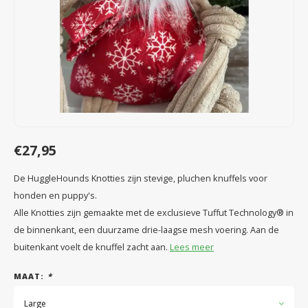
Speelgoed
Anti vlo/teek/worm
Coaching; Steun & Rouwverwerking
Water
Vitam
Regen
Gewri
Tuigen, lijnen en kleding
Tuigen en lijnen
Water
Horm
Horm
Manden en dekens
Vachtonderhoud
Trimt
Luch
Luch
Overige
Apotheek
Blaas 
Blaas
€27,95
Vacht
De HuggleHounds Knotties zijn stevige, pluchen knuffels voor
Immu
honden en puppy's.
Alle Knotties zijn gemaakte met de exclusieve Tuffut Technology® in
de binnenkant, een duurzame drie-laagse mesh voering. Aan de
buitenkant voelt de knuffel zacht aan.
Lees meer
MAAT:
*
Large