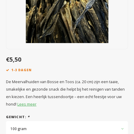
Speelgoed
Anti vlo/teek/worm
Coaching; Steun & Rouwverwerking
Water
Vitam
Regen
Gewri
Tuigen, lijnen en kleding
Tuigen en lijnen
Water
Horm
Horm
Manden en dekens
Vachtonderhoud
Trimt
Luch
Luch
Overige
Apotheek
Blaas 
Blaas
€5,50
Vacht
1-3 DAGEN
Immu
De Meervalhuiden van Bosse en Toos (ca. 20 cm) zijn een taaie,
smakelijke en gezonde snack die helpt bij het reinigen van tanden
en kiezen. Een heerlijk tussendoortje – een echt feestje voor uw
hond!
Lees meer
GEWICHT:
*
100 gram