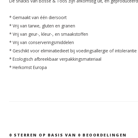
De snacks van Bosse & Toos zijn afkomstig uit, en geproduceerd 
* Gemaakt van één diersoort
* Vrij van tarwe, gluten en granen
* Vrij van geur-, kleur-, en smaakstoffen
* Vrij van conserveringsmiddelen
* Geschikt voor eliminatiedieet bij voedingsallergie of intolerantie
* Ecologisch afbreekbaar verpakkingsmateriaal
* Herkomst Europa
0
STERREN OP BASIS VAN
0
BEOORDELINGEN