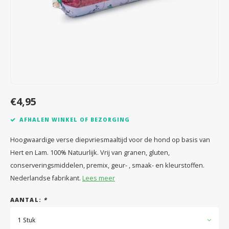
Speelgoed
Anti vlo/teek/worm
Coaching; Steun & Rouwverwerking
Water
Vitam
Regen
Gewri
Tuigen, lijnen en kleding
Tuigen en lijnen
Water
Horm
Horm
Manden en dekens
Vachtonderhoud
Trimt
Luch
Luch
Overige
Apotheek
Blaas 
Blaas
€4,95
Vacht
AFHALEN WINKEL OF BEZORGING
Immu
Hoogwaardige verse diepvriesmaaltijd voor de hond op basis van
Hert en Lam. 100% Natuurlijk. Vrij van granen, gluten,
conserveringsmiddelen, premix, geur- , smaak- en kleurstoffen.
Nederlandse fabrikant.
Lees meer
AANTAL:
*
1 Stuk